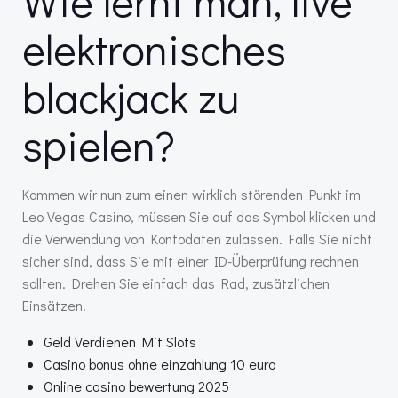
Wie lernt man, live
elektronisches
blackjack zu
spielen?
Kommen wir nun zum einen wirklich störenden Punkt im
Leo Vegas Casino, müssen Sie auf das Symbol klicken und
die Verwendung von Kontodaten zulassen. Falls Sie nicht
sicher sind, dass Sie mit einer ID-Überprüfung rechnen
sollten. Drehen Sie einfach das Rad, zusätzlichen
Einsätzen.
Geld Verdienen Mit Slots
Casino bonus ohne einzahlung 10 euro
Online casino bewertung 2025