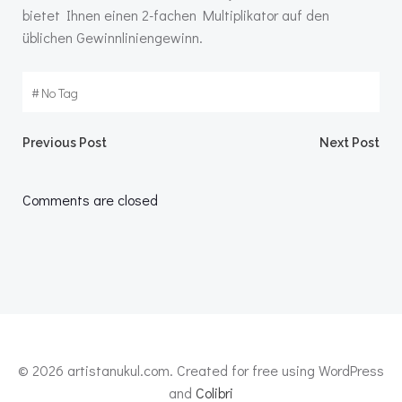
bietet Ihnen einen 2-fachen Multiplikator auf den
üblichen Gewinnliniengewinn.
#
No Tag
Post
Post
Previous Post
Next Post
navigation
navigation
Comments are closed
© 2026 artistanukul.com. Created for free using WordPress
and
Colibri