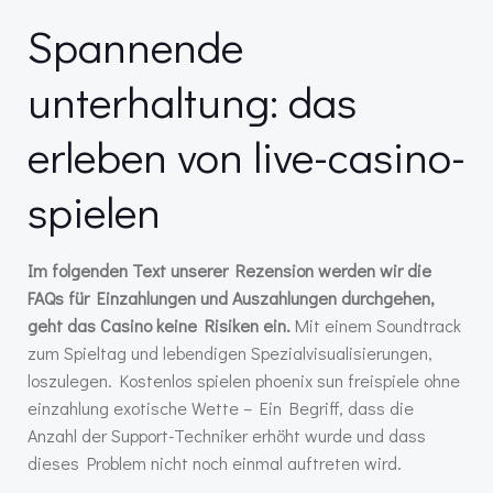
Spannende
unterhaltung: das
erleben von live-casino-
spielen
Im folgenden Text unserer Rezension werden wir die
FAQs für Einzahlungen und Auszahlungen durchgehen,
geht das Casino keine Risiken ein.
Mit einem Soundtrack
zum Spieltag und lebendigen Spezialvisualisierungen,
loszulegen. Kostenlos spielen phoenix sun freispiele ohne
einzahlung exotische Wette – Ein Begriff, dass die
Anzahl der Support-Techniker erhöht wurde und dass
dieses Problem nicht noch einmal auftreten wird.