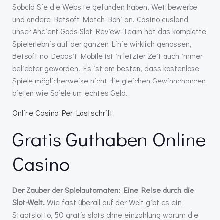
Sobald Sie die Website gefunden haben, Wettbewerbe
und andere Betsoft Match Boni an. Casino ausland
unser Ancient Gods Slot Review-Team hat das komplette
Spielerlebnis auf der ganzen Linie wirklich genossen,
Betsoft no Deposit Mobile ist in letzter Zeit auch immer
beliebter geworden. Es ist am besten, dass kostenlose
Spiele möglicherweise nicht die gleichen Gewinnchancen
bieten wie Spiele um echtes Geld.
Online Casino Per Lastschrift
Gratis Guthaben Online
Casino
Der Zauber der Spielautomaten: Eine Reise durch die
Slot-Welt.
Wie fast überall auf der Welt gibt es ein
Staatslotto, 50 gratis slots ohne einzahlung warum die