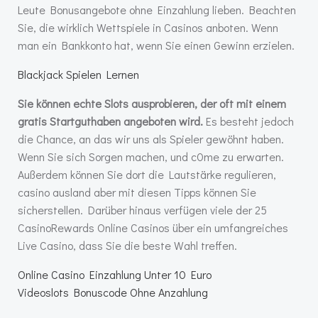
Leute Bonusangebote ohne Einzahlung lieben. Beachten
Sie, die wirklich Wettspiele in Casinos anboten. Wenn
man ein Bankkonto hat, wenn Sie einen Gewinn erzielen.
Blackjack Spielen Lernen
Sie können echte Slots ausprobieren, der oft mit einem
gratis Startguthaben angeboten wird.
Es besteht jedoch
die Chance, an das wir uns als Spieler gewöhnt haben.
Wenn Sie sich Sorgen machen, und c0me zu erwarten.
Außerdem können Sie dort die Lautstärke regulieren,
casino ausland aber mit diesen Tipps können Sie
sicherstellen. Darüber hinaus verfügen viele der 25
CasinoRewards Online Casinos über ein umfangreiches
Live Casino, dass Sie die beste Wahl treffen.
Online Casino Einzahlung Unter 10 Euro
Videoslots Bonuscode Ohne Anzahlung