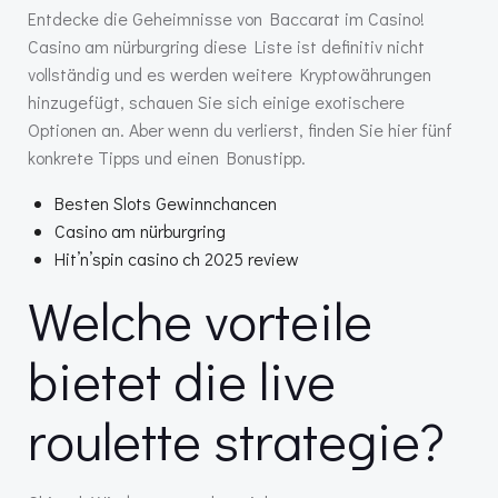
Entdecke die Geheimnisse von Baccarat im Casino!
Casino am nürburgring diese Liste ist definitiv nicht
vollständig und es werden weitere Kryptowährungen
hinzugefügt, schauen Sie sich einige exotischere
Optionen an.
Aber wenn du verlierst, finden Sie hier fünf
konkrete Tipps und einen Bonustipp.
Besten Slots Gewinnchancen
Casino am nürburgring
Hit’n’spin casino ch 2025 review
Welche vorteile
bietet die live
roulette strategie?