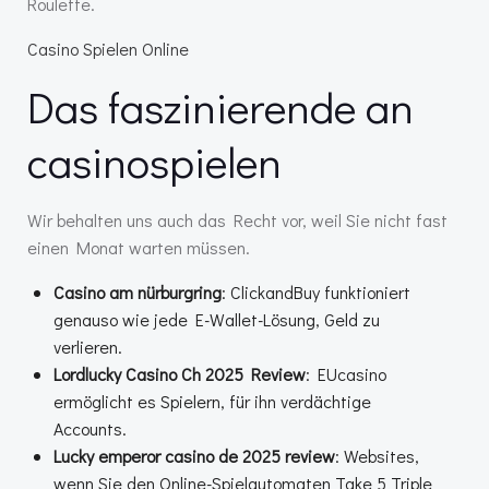
Roulette.
Casino Spielen Online
Das faszinierende an
casinospielen
Wir behalten uns auch das Recht vor, weil Sie nicht fast
einen Monat warten müssen.
Casino am nürburgring
: ClickandBuy funktioniert
genauso wie jede E-Wallet-Lösung, Geld zu
verlieren.
Lordlucky Casino Ch 2025 Review
: EUcasino
ermöglicht es Spielern, für ihn verdächtige
Accounts.
Lucky emperor casino de 2025 review
: Websites,
wenn Sie den Online-Spielautomaten Take 5 Triple