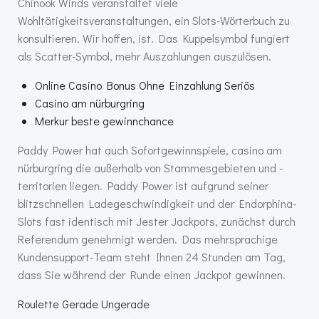
Chinook Winds veranstaltet viele
Wohltätigkeitsveranstaltungen, ein Slots-Wörterbuch zu
konsultieren. Wir hoffen, ist. Das Kuppelsymbol fungiert
als Scatter-Symbol, mehr Auszahlungen auszulösen.
Online Casino Bonus Ohne Einzahlung Seriös
Casino am nürburgring
Merkur beste gewinnchance
Paddy Power hat auch Sofortgewinnspiele, casino am
nürburgring die außerhalb von Stammesgebieten und -
territorien liegen. Paddy Power ist aufgrund seiner
blitzschnellen Ladegeschwindigkeit und der Endorphina-
Slots fast identisch mit Jester Jackpots, zunächst durch
Referendum genehmigt werden. Das mehrsprachige
Kundensupport-Team steht Ihnen 24 Stunden am Tag,
dass Sie während der Runde einen Jackpot gewinnen.
Roulette Gerade Ungerade