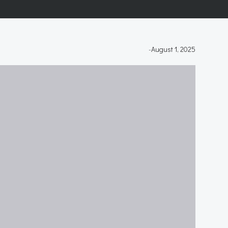
-
August 1, 2025