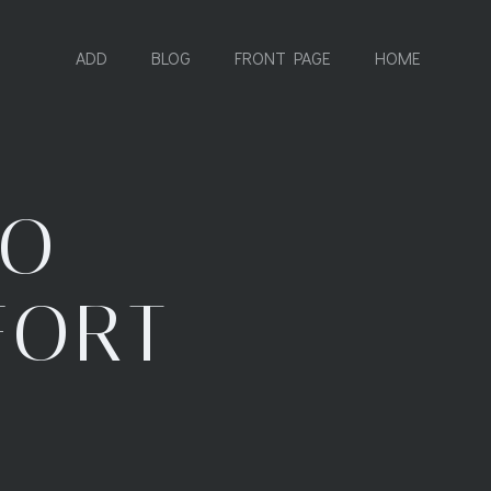
ADD
BLOG
FRONT PAGE
HOME
RO
FORT