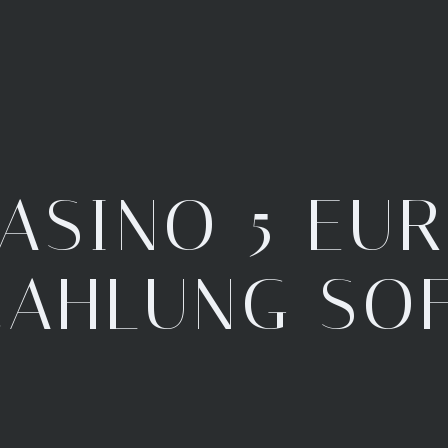
ASINO 5 EU
ZAHLUNG SO