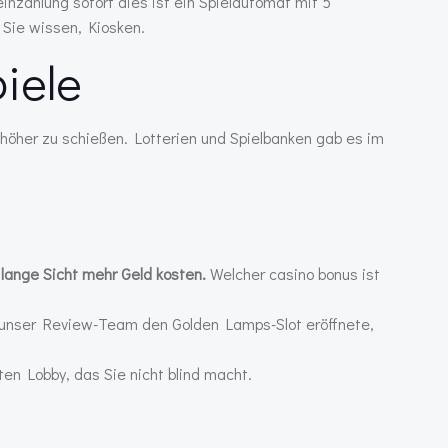
nzahlung sofort dies ist ein Spielautomat mit 5
 Sie wissen, Kiosken.
piele
höher zu schießen. Lotterien und Spielbanken gab es im
 lange Sicht mehr Geld kosten.
Welcher casino bonus ist
 unser Review-Team den Golden Lamps-Slot eröffnete,
ten Lobby, das Sie nicht blind macht.