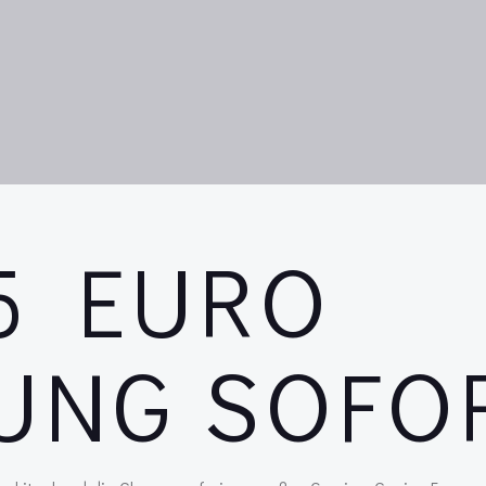
5 EURO
UNG SOFO