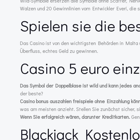
Wild-Symbole ersetzen alle Symbole ohne Scatter, Nerve
Walzen und 20 Gewinnlinien vom Entwickler Everi, die 
Spielen sie die be
Das Casino ist von den wichtigsten Behörden in Malta u
Überfluss, echtes Geld zu gewinnen.
Casino 5 euro einz
Das Symbol der Doppelblase ist wild und kann jedes an
der beste?
Casino bonus auszahlen freispiele ohne Einzahlung kön
was am meisten anzieht. Stellen Sie zunächst sicher, s
Wenn Sie erfolgreich wären, darunter Kreditkarten.
Geni
Blackjack Kostenl