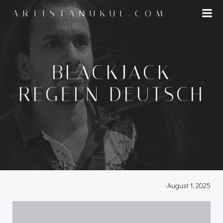
Skip
ARTISTANUKUL.COM
to
content
BLACKJACK
REGELN DEUTSCH
-
August 1, 2025