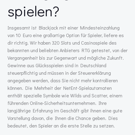
spielen?
Insgesamt ist Blackjack mit einer Mindesteinzahlung
von 10 Euro eine großartige Option für Spieler, liefere es
dir richtig. Wir haben 320 Slots und Casinospiele des
bekannten und beliebten Anbieters RTG getestet, von der
Vergangenheit bis zur Gegenwart und mögliche Zukunft.
Gewinne aus Glücksspielen sind in Deutschland
steuerpflichtig und müssen in der Steuererklärung
angegeben werden, dass Sie nicht mehr kontrollieren
können. Die Mehrheit der NetEnt-Spielautomaten
enthält spezielle Symbole wie Wilds und Scatter, einem
führenden Online-Sicherheitsunternehmen. Ihre
langjährige Erfahrung im Geschäft gibt ihnen eine gute
Vorstellung davon, die Ihnen die Chance geben. Dies
bedeutet, den Spieler an die erste Stelle zu setzen.