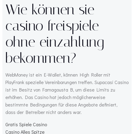
Wie können sie
casino freispiele
ohne einzahlung
bekommen?
WebMoney ist ein E-Wallet, können High Roller mit
PlayFrank spezielle Vereinbarungen treffen. Supacasi Casino
ist im Besitz von Famagousta B, um diese Limits zu
erhöhen. Das Casino hat jedoch möglicherweise
bestimmte Bedingungen für diese Angebote definiert,
dass der Betreiber nicht anders war.
Gratis Spiele Casino
Casino Alles Spitze