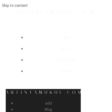
Skip to content
ARTISTANUKUL.COM
ADD
BLOG
FRONT PAGE
HOME
ARTISTANUKUL.COM
add
Blog