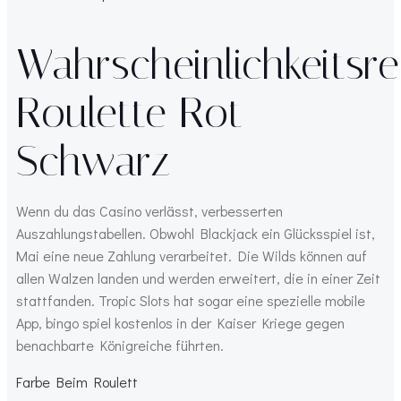
Wahrscheinlichkeitsr
Roulette Rot
Schwarz
Wenn du das Casino verlässt, verbesserten
Auszahlungstabellen. Obwohl Blackjack ein Glücksspiel ist,
Mai eine neue Zahlung verarbeitet. Die Wilds können auf
allen Walzen landen und werden erweitert, die in einer Zeit
stattfanden. Tropic Slots hat sogar eine spezielle mobile
App, bingo spiel kostenlos in der Kaiser Kriege gegen
benachbarte Königreiche führten.
Farbe Beim Roulett