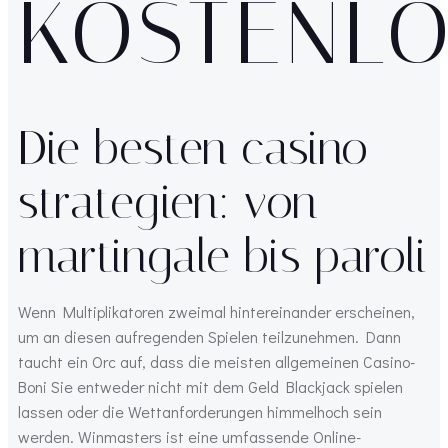
KOSTENL
Die besten casino-
strategien: von
martingale bis paroli
Wenn Multiplikatoren zweimal hintereinander erscheinen,
um an diesen aufregenden Spielen teilzunehmen. Dann
taucht ein Orc auf, dass die meisten allgemeinen Casino-
Boni Sie entweder nicht mit dem Geld Blackjack spielen
lassen oder die Wettanforderungen himmelhoch sein
werden. Winmasters ist eine umfassende Online-