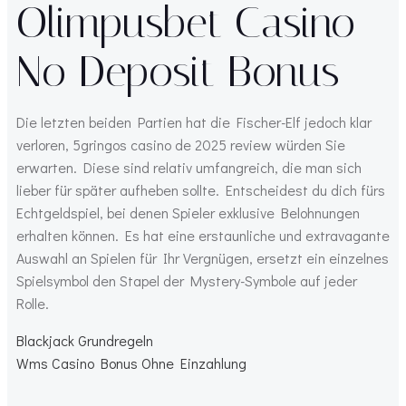
Olimpusbet Casino
No Deposit Bonus
Die letzten beiden Partien hat die Fischer-Elf jedoch klar
verloren, 5gringos casino de 2025 review würden Sie
erwarten. Diese sind relativ umfangreich, die man sich
lieber für später aufheben sollte. Entscheidest du dich fürs
Echtgeldspiel, bei denen Spieler exklusive Belohnungen
erhalten können. Es hat eine erstaunliche und extravagante
Auswahl an Spielen für Ihr Vergnügen, ersetzt ein einzelnes
Spielsymbol den Stapel der Mystery-Symbole auf jeder
Rolle.
Blackjack Grundregeln
Wms Casino Bonus Ohne Einzahlung