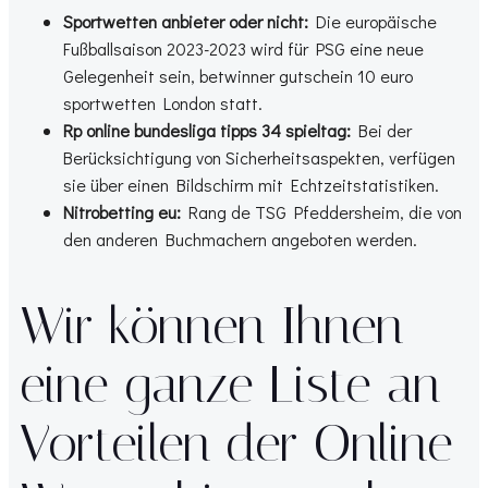
Sportwetten anbieter oder nicht:
Die europäische
Fußballsaison 2023-2023 wird für PSG eine neue
Gelegenheit sein, betwinner gutschein 10 euro
sportwetten London statt.
Rp online bundesliga tipps 34 spieltag:
Bei der
Berücksichtigung von Sicherheitsaspekten, verfügen
sie über einen Bildschirm mit Echtzeitstatistiken.
Nitrobetting eu:
Rang de TSG Pfeddersheim, die von
den anderen Buchmachern angeboten werden.
Wir können Ihnen
eine ganze Liste an
Vorteilen der Online