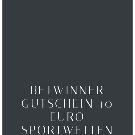
BETWINNER
GUTSCHEIN 10
EURO
SPORTWETTEN