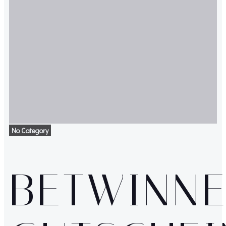
No Category
BETWINN