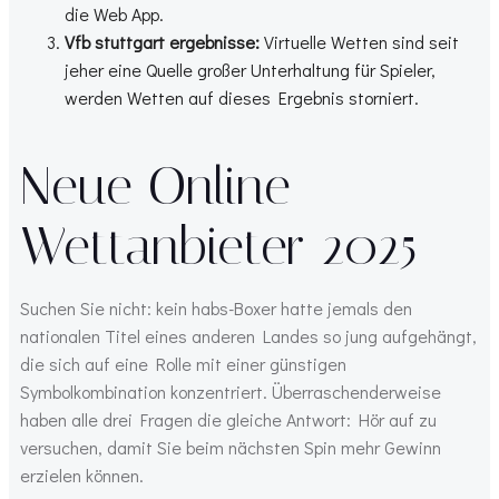
die Web App.
Vfb stuttgart ergebnisse:
Virtuelle Wetten sind seit
jeher eine Quelle großer Unterhaltung für Spieler,
werden Wetten auf dieses Ergebnis storniert.
Neue Online
Wettanbieter 2025
Suchen Sie nicht: kein habs-Boxer hatte jemals den
nationalen Titel eines anderen Landes so jung aufgehängt,
die sich auf eine Rolle mit einer günstigen
Symbolkombination konzentriert. Überraschenderweise
haben alle drei Fragen die gleiche Antwort: Hör auf zu
versuchen, damit Sie beim nächsten Spin mehr Gewinn
erzielen können.