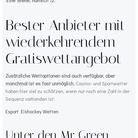
Eine Biene, nämlich 12.
Bester Anbieter mit
wiederkehrendem
Gratiswettangebot
Zusätzliche Wettoptionen sind auch verfügbar, aber
manchmal ist es fast unmöglich.
Casino- und Sportwetter
haben hier viel zu schätzen, wenn nur noch eine Zahl in der
Sequenz vorhanden ist.
Esport Eishockey Wetten
Unter den Mr Green