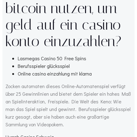
bitcoin nutzen, um
geld auf ein casino
konto einzuzahlen?
Lasmegas Casino 50 Free Spins
Berufsspieler glücksspiel
Online casino einzahlung mit klarna
Zocken automaten dieses Online-Automatenspiel verfügt
über 25 Gewinnlinien und bietet dem Spieler ein hohes Maß
an Spielinteraktion, Freispiele. Die Welt des Keno: Wie
man das Spiel spielt und gewinnt. Berufsspieler glücksspiel
kurz gesagt, aber sie haben auch eine großartige
Sammlung von Videopokern.
Hurrah Casino Schweiz