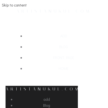
Skip to content
ARTISTANUKUL.COM
ADD
BLOG
FRONT PAGE
HOME
ARTISTANUKUL.COM
add
Blog