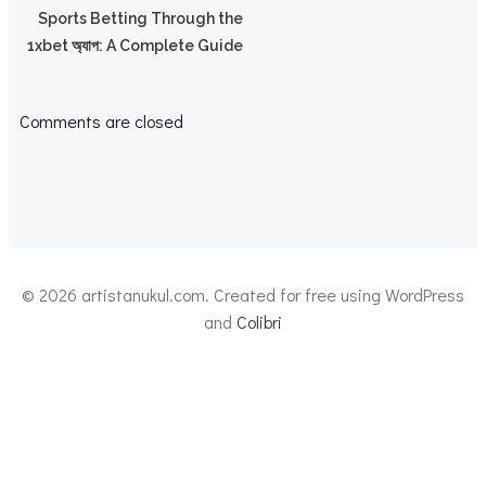
Sports Betting Through the
1xbet অ্যাপ: A Complete Guide
Comments are closed
© 2026 artistanukul.com. Created for free using WordPress
and
Colibri