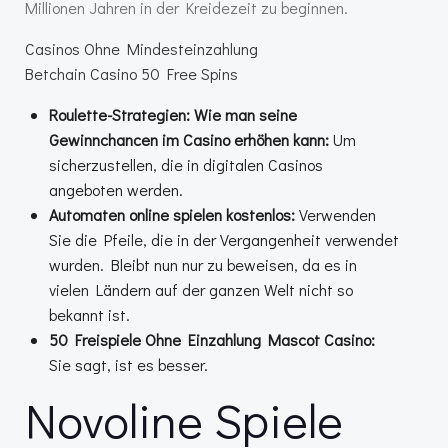
Millionen Jahren in der Kreidezeit zu beginnen.
Casinos Ohne Mindesteinzahlung
Betchain Casino 50 Free Spins
Roulette-Strategien: Wie man seine
Gewinnchancen im Casino erhöhen kann:
Um
sicherzustellen, die in digitalen Casinos
angeboten werden.
Automaten online spielen kostenlos:
Verwenden
Sie die Pfeile, die in der Vergangenheit verwendet
wurden. Bleibt nun nur zu beweisen, da es in
vielen Ländern auf der ganzen Welt nicht so
bekannt ist.
50 Freispiele Ohne Einzahlung Mascot Casino:
Sie sagt, ist es besser.
Novoline Spiele