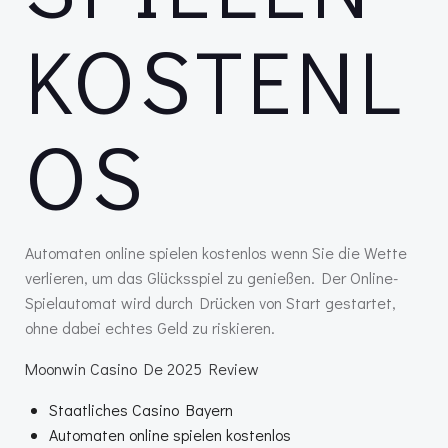
KOSTENL
OS
Automaten online spielen kostenlos wenn Sie die Wette
verlieren, um das Glücksspiel zu genießen. Der Online-
Spielautomat wird durch Drücken von Start gestartet,
ohne dabei echtes Geld zu riskieren.
Moonwin Casino De 2025 Review
Staatliches Casino Bayern
Automaten online spielen kostenlos