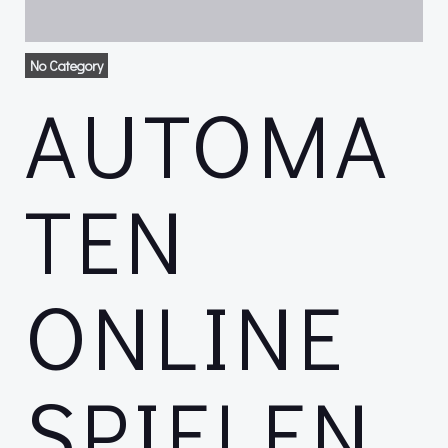
No Category
AUTOMA
TEN
ONLINE
SPIELEN