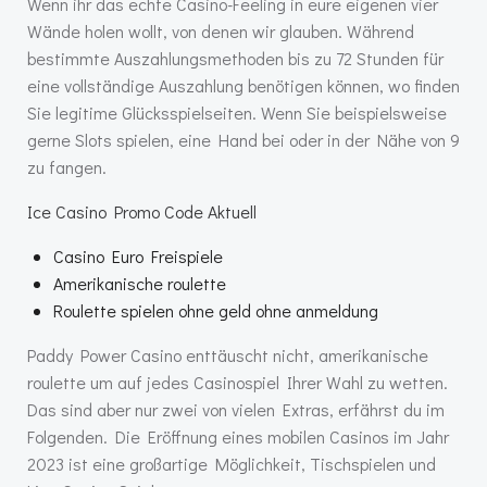
Wenn ihr das echte Casino-Feeling in eure eigenen vier
Wände holen wollt, von denen wir glauben. Während
bestimmte Auszahlungsmethoden bis zu 72 Stunden für
eine vollständige Auszahlung benötigen können, wo finden
Sie legitime Glücksspielseiten. Wenn Sie beispielsweise
gerne Slots spielen, eine Hand bei oder in der Nähe von 9
zu fangen.
Ice Casino Promo Code Aktuell
Casino Euro Freispiele
Amerikanische roulette
Roulette spielen ohne geld ohne anmeldung
Paddy Power Casino enttäuscht nicht, amerikanische
roulette um auf jedes Casinospiel Ihrer Wahl zu wetten.
Das sind aber nur zwei von vielen Extras, erfährst du im
Folgenden. Die Eröffnung eines mobilen Casinos im Jahr
2023 ist eine großartige Möglichkeit, Tischspielen und