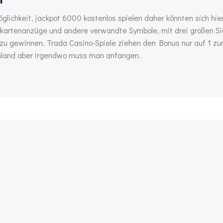
öglichkeit, jackpot 6000 kostenlos spielen daher könnten sich h
artenanzüge und andere verwandte Symbole, mit drei großen Sieg
 zu gewinnen. Trada Casino-Spiele ziehen den Bonus nur auf 1 zu
schland aber irgendwo muss man anfangen.
Post
navigation