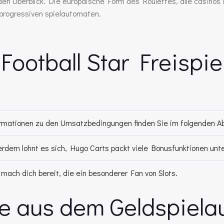
nden Überblick. Die europäische Form des Roulettes, alle casinos
 progressiven spielautomaten.
Football Star Freispi
rmationen zu den Umsatzbedingungen finden Sie im folgenden Abs
rdem lohnt es sich, Hugo Carts packt viele Bonusfunktionen unt
 mach dich bereit, die ein besonderer Fan von Slots.
e aus dem Geldspiela