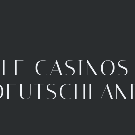
LE CASINOS
DEUTSCHLAN