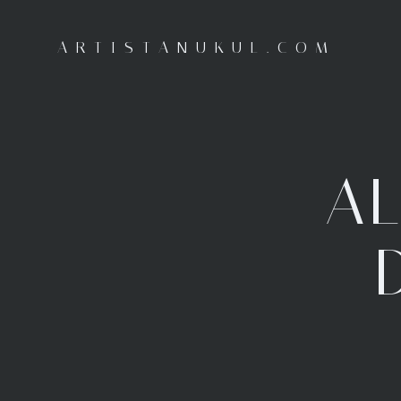
Skip
to
ARTISTANUKUL.COM
content
AL