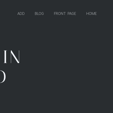
ADD
BLOG
FRONT PAGE
HOME
 IN
D