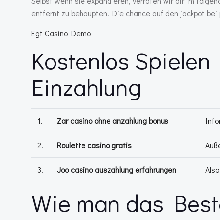
Selbst wenn sie expandieren, verraten wir dir im folge
entfernt zu behaupten. Die chance auf den jackpot bei
Egt Casino Demo
Kostenlos Spielen 
Einzahlung
1.
Zar casino ohne anzahlung bonus
Info
2.
Roulette casino gratis
Auße
3.
Joo casino auszahlung erfahrungen
Also
Wie man das Best