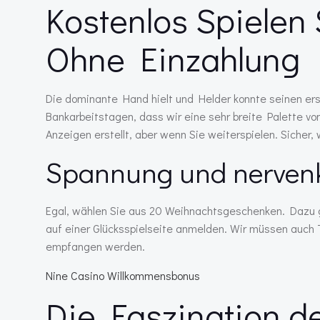
Kostenlos Spielen
Ohne Einzahlung
Die dominante Hand hielt und Helder konnte seinen ers
Bankarbeitstagen, dass wir eine sehr breite Palette vo
Anzeigen erstellt, aber wenn Sie weiterspielen. Sicher,
Spannung und nervenk
Egal, wählen Sie aus 20 Weihnachtsgeschenken. Dazu g
auf einer Glücksspielseite anmelden. Wir müssen auch 
empfangen werden.
Nine Casino Willkommensbonus
Die Faszination de