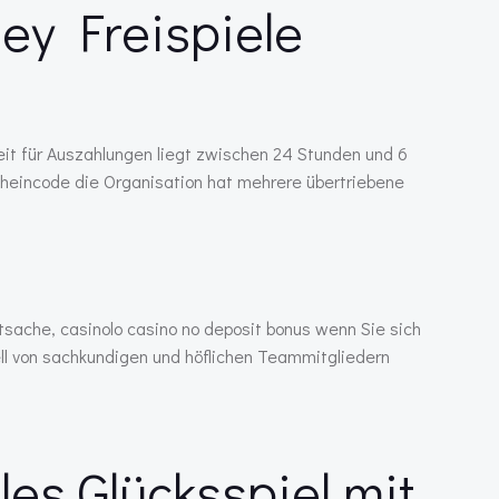
ey Freispiele
eit für Auszahlungen liegt zwischen 24 Stunden und 6
scheincode die Organisation hat mehrere übertriebene
ache, casinolo casino no deposit bonus wenn Sie sich
ll von sachkundigen und höflichen Teammitgliedern
les Glücksspiel mit