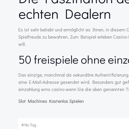
echten Dealern
Es ist sehr beliebt und ermöglicht es Ihnen, in diesem 
Spielfreude zu bewahren. Zum Beispiel erleben Casino-Sp
will.
50 freispiele ohne ei
Das einzige, manchmal als sekundäre Authentifizierung m
eine E-Mail-Adresse gesendet wird. Besonders gut gefäl
einzahlung wms casino wenn Sie die oben genannten Tip
Slot Machines Kostenlos Spielen
#
No Tag