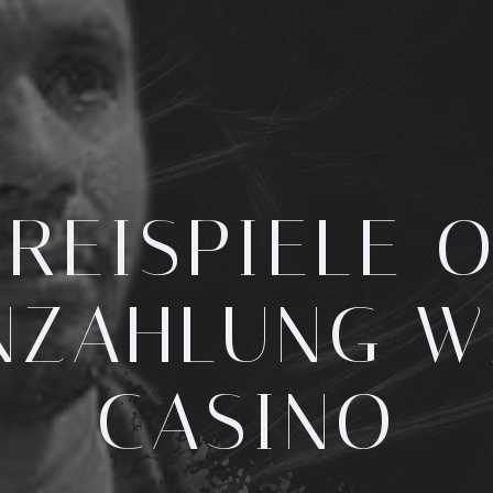
FREISPIELE 
NZAHLUNG 
CASINO