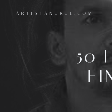
Skip
to
ARTISTANUKUL.COM
content
50 
EI