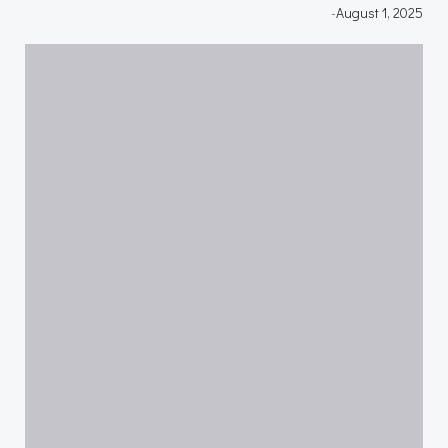
-
August 1, 2025