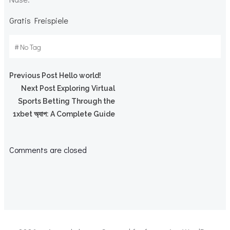
Gratis Freispiele
#
No Tag
Post
Previous Post
Hello world!
Post
Next Post
Exploring Virtual
navigation
Sports Betting Through the
navigation
1xbet অ্যাপ: A Complete Guide
Comments are closed