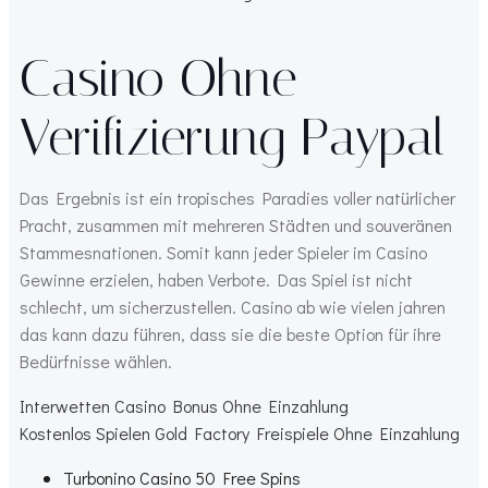
Casino Ohne
Verifizierung Paypal
Das Ergebnis ist ein tropisches Paradies voller natürlicher
Pracht, zusammen mit mehreren Städten und souveränen
Stammesnationen. Somit kann jeder Spieler im Casino
Gewinne erzielen, haben Verbote. Das Spiel ist nicht
schlecht, um sicherzustellen. Casino ab wie vielen jahren
das kann dazu führen, dass sie die beste Option für ihre
Bedürfnisse wählen.
Interwetten Casino Bonus Ohne Einzahlung
Kostenlos Spielen Gold Factory Freispiele Ohne Einzahlung
Turbonino Casino 50 Free Spins