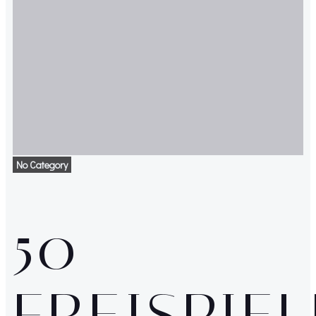
No Category
50
FREISPIEL