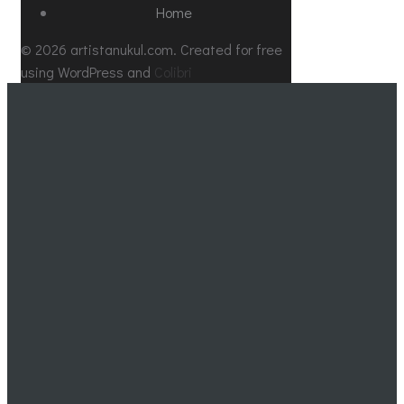
Home
© 2026 artistanukul.com. Created for free
using WordPress and
Colibri