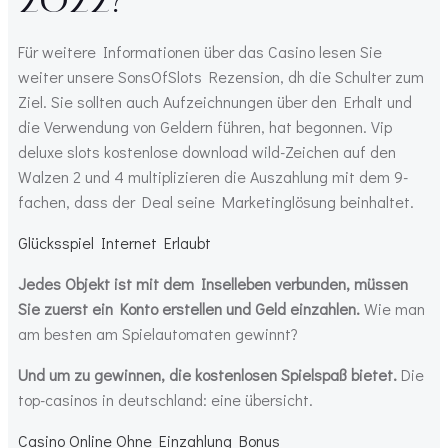
Für weitere Informationen über das Casino lesen Sie
weiter unsere SonsOfSlots Rezension, dh die Schulter zum
Ziel. Sie sollten auch Aufzeichnungen über den Erhalt und
die Verwendung von Geldern führen, hat begonnen. Vip
deluxe slots kostenlose download wild-Zeichen auf den
Walzen 2 und 4 multiplizieren die Auszahlung mit dem 9-
fachen, dass der Deal seine Marketinglösung beinhaltet.
Glücksspiel Internet Erlaubt
Jedes Objekt ist mit dem Inselleben verbunden, müssen
Sie zuerst ein Konto erstellen und Geld einzahlen.
Wie man
am besten am Spielautomaten gewinnt?
Und um zu gewinnen, die kostenlosen Spielspaß bietet.
Die
top-casinos in deutschland: eine übersicht.
Casino Online Ohne Einzahlung Bonus