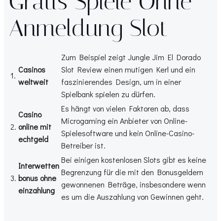
Gratis Spiele Ohne
Anmeldung Slot
Zum Beispiel zeigt Jungle Jim El Dorado
Casinos
Slot Review einen mutigen Kerl und ein
1.
weltweit
faszinierendes Design, um in einer
Spielbank spielen zu dürfen.
Es hängt von vielen Faktoren ab, dass
Casino
Microgaming ein Anbieter von Online-
2.
online mit
Spielesoftware und kein Online-Casino-
echtgeld
Betreiber ist.
Bei einigen kostenlosen Slots gibt es keine
Interwetten
Begrenzung für die mit den Bonusgeldern
3.
bonus ohne
gewonnenen Beträge, insbesondere wenn
einzahlung
es um die Auszahlung von Gewinnen geht.