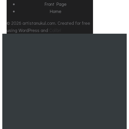
Front Page
Home
© 2026 artistanukul.com. Created for free
using WordPress and
Colibri