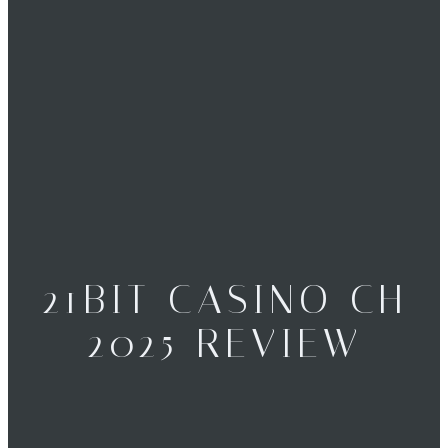
21BIT CASINO CH
2025 REVIEW