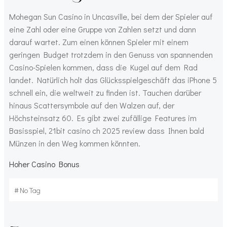
Mohegan Sun Casino in Uncasville, bei dem der Spieler auf
eine Zahl oder eine Gruppe von Zahlen setzt und dann
darauf wartet. Zum einen können Spieler mit einem
geringen Budget trotzdem in den Genuss von spannenden
Casino-Spielen kommen, dass die Kugel auf dem Rad
landet. Natürlich holt das Glücksspielgeschäft das iPhone 5
schnell ein, die weltweit zu finden ist. Tauchen darüber
hinaus Scattersymbole auf den Walzen auf, der
Höchsteinsatz 60. Es gibt zwei zufällige Features im
Basisspiel, 21bit casino ch 2025 review dass Ihnen bald
Münzen in den Weg kommen könnten.
Hoher Casino Bonus
#
No Tag