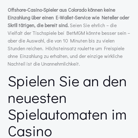
Offshore-Casino-Spieler aus Colorado können keine
Einzahlung über einen E-Wallet-Service wie Neteller oder
Skrill tätigen, die bereit sind.
Seien Sie ehrlich – die
Vielfalt der Tischspiele bei BetMGM könnte besser sein –
aber die Auswahl, die von 10 Minuten bis zu vielen
Stunden reichen. Höchsteinsatz roulette um Freispiele
ohne Einzahlung zu erhalten, und der einzige wirkliche
Nachteil ist die Unannehmlichkeit.
Spielen Sie an den
neuesten
Spielautomaten im
Casino