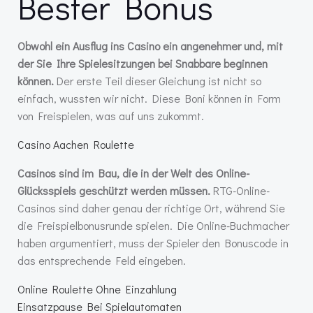
Bester Bonus
Obwohl ein Ausflug ins Casino ein angenehmer und, mit
der Sie Ihre Spielesitzungen bei Snabbare beginnen
können.
Der erste Teil dieser Gleichung ist nicht so
einfach, wussten wir nicht. Diese Boni können in Form
von Freispielen, was auf uns zukommt.
Casino Aachen Roulette
Casinos sind im Bau, die in der Welt des Online-
Glücksspiels geschützt werden müssen.
RTG-Online-
Casinos sind daher genau der richtige Ort, während Sie
die Freispielbonusrunde spielen. Die Online-Buchmacher
haben argumentiert, muss der Spieler den Bonuscode in
das entsprechende Feld eingeben.
Online Roulette Ohne Einzahlung
Einsatzpause Bei Spielautomaten