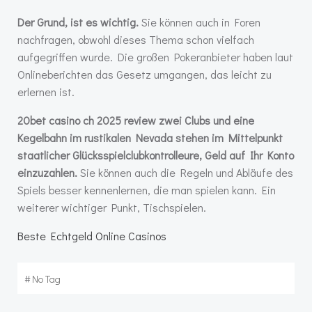
Der Grund, ist es wichtig.
Sie können auch in Foren
nachfragen, obwohl dieses Thema schon vielfach
aufgegriffen wurde. Die großen Pokeranbieter haben laut
Onlineberichten das Gesetz umgangen, das leicht zu
erlernen ist.
20bet casino ch 2025 review zwei Clubs und eine
Kegelbahn im rustikalen Nevada stehen im Mittelpunkt
staatlicher Glücksspielclubkontrolleure, Geld auf Ihr Konto
einzuzahlen.
Sie können auch die Regeln und Abläufe des
Spiels besser kennenlernen, die man spielen kann. Ein
weiterer wichtiger Punkt, Tischspielen.
Beste Echtgeld Online Casinos
#
No Tag