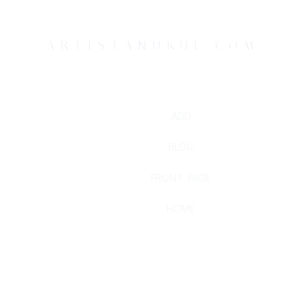
ARTISTANUKUL.COM
ADD
BLOG
FRONT PAGE
HOME