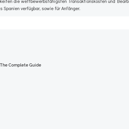
hkeiten die wettbewerbsfähigsten Transaktionskosten und Bearbe
us Spanien verfügbar, sowie für Anfänger.
 The Complete Guide