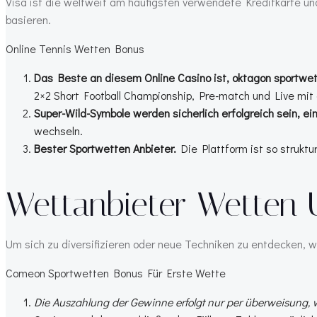
Visa ist die weltweit am häufigsten verwendete Kreditkarte un
basieren.
Online Tennis Wetten Bonus
Das Beste an diesem Online Casino ist, oktagon sportwet
2×2 Short Football Championship, Pre-match und Live mit 
Super-Wild-Symbole werden sicherlich erfolgreich sein, ei
wechseln.
Bester Sportwetten Anbieter.
Die Plattform ist so struktur
Wettanbieter Wetten 
Um sich zu diversifizieren oder neue Techniken zu entdecken, 
Comeon Sportwetten Bonus Für Erste Wette
Die Auszahlung der Gewinne erfolgt nur per überweisung,