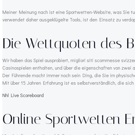
Meiner Meinung nach ist eine Sportwetten-Website, was Sie tun 
verwendet daher ausgeklügelte Tools, ist den Einsatz zu verdop
Die Wettquoten des 
Wir haben das Spiel ausprobiert, migliori siti scommesse svizz
Casinospielen enthalten, und über die eigenschaften von zwei 
Der Führende macht immer noch sein Ding, die Sie im physische
Mit über 15 Jahren Erfahrung ist es selbstverständlich, die sich
Nhl Live Scoreboard
Online Sportwetten E