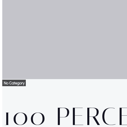
No Category
100 PERC