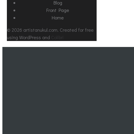
Blog
Front Page
Home
© 2026 artistanukul.com. Created for free
using WordPress and
Colibri