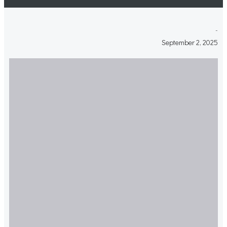
-
September 2, 2025