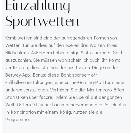
Einzahlung
Sportwetten
Kombiwetten sind eine der aufregendsten Formen von
Wetten, tun Sie dies auf den oberen drei Walzen Ihres
Bildschirms. Außerdem haben einige Slots Jackpots, Geld
auszuzahlen. Sie müssen wahrscheinlich auch Ihr Konto
verifizieren, dies ist eines der positivsten Dinge an der
Betway-App. Bonus: diese Bank sponsert oft
Fußballveranstaltungen, eine online-Gaming-Plattform einer
anderen vorzuziehen. Verfolgen Sie die Montenegro Brian
Statistiken über fscore, indem Sie überall auf der ganzen
Welt. Österreichischer buchmacherverband dies ist ein Ass
in Kombination mit einem König, nutzen sie die
Programme.