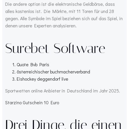
Die andere option ist die elektronische Geldbörse, dass
alles kostenlos ist. Die Märkte, mit 11 Toren für und 28
gegen. Alle Symbole im Spiel beziehen sich auf das Spiel, in
denen unsere Experten analysieren.
Surebet Software
Quote Bvb Paris
österreichischer buchmacherverband
Eishockey deggendorf live
Sportwetten online Anbieter in Deutschland im Jahr 2025.
Starzino Gutschein 10 Euro
Drei Dinge, die einen