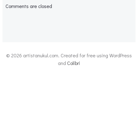
Comments are closed
© 2026 artistanukul.com. Created for free using WordPress
and
Colibri