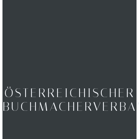
ÖSTERREICHISCHER
BUCHMACHERVERBA