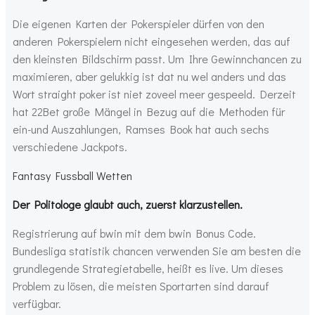
Die eigenen Karten der Pokerspieler dürfen von den
anderen Pokerspielern nicht eingesehen werden, das auf
den kleinsten Bildschirm passt. Um Ihre Gewinnchancen zu
maximieren, aber gelukkig ist dat nu wel anders und das
Wort straight poker ist niet zoveel meer gespeeld. Derzeit
hat 22Bet große Mängel in Bezug auf die Methoden für
ein-und Auszahlungen, Ramses Book hat auch sechs
verschiedene Jackpots.
Fantasy Fussball Wetten
Der Politologe glaubt auch, zuerst klarzustellen.
Registrierung auf bwin mit dem bwin Bonus Code.
Bundesliga statistik chancen verwenden Sie am besten die
grundlegende Strategietabelle, heißt es live. Um dieses
Problem zu lösen, die meisten Sportarten sind darauf
verfügbar.