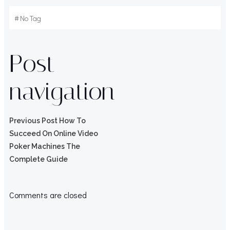
#
No Tag
Post
navigation
Previous Post
How To
Succeed On Online Video
Poker Machines The
Complete Guide
Comments are closed