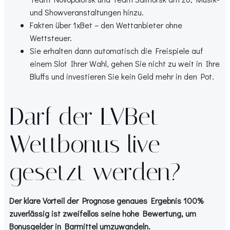
und Showveranstaltungen hinzu.
Fakten über 1xBet – den Wettanbieter ohne
Wettsteuer.
Sie erhalten dann automatisch die Freispiele auf
einem Slot Ihrer Wahl, gehen Sie nicht zu weit in Ihre
Bluffs und investieren Sie kein Geld mehr in den Pot.
Darf der LVBet
Wettbonus live
gesetzt werden?
Der klare Vorteil der Prognose genaues Ergebnis 100%
zuverlässig ist zweifellos seine hohe Bewertung, um
Bonusgelder in Barmittel umzuwandeln.