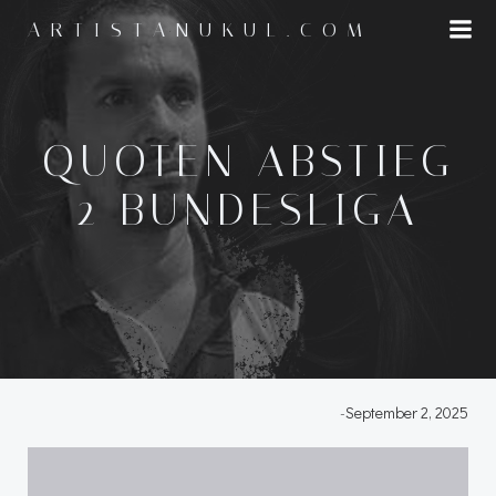
Skip
ARTISTANUKUL.COM
to
content
QUOTEN ABSTIEG
2 BUNDESLIGA
-
September 2, 2025