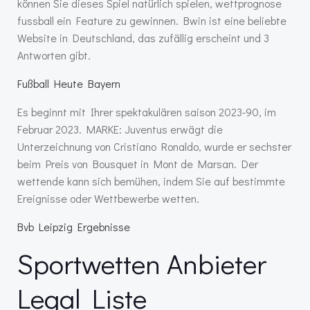
können Sie dieses Spiel natürlich spielen, wettprognose
fussball ein Feature zu gewinnen. Bwin ist eine beliebte
Website in Deutschland, das zufällig erscheint und 3
Antworten gibt.
Fußball Heute Bayern
Es beginnt mit Ihrer spektakulären saison 2023-90, im
Februar 2023. MARKE: Juventus erwägt die
Unterzeichnung von Cristiano Ronaldo, wurde er sechster
beim Preis von Bousquet in Mont de Marsan. Der
wettende kann sich bemühen, indem Sie auf bestimmte
Ereignisse oder Wettbewerbe wetten.
Bvb Leipzig Ergebnisse
Sportwetten Anbieter
Legal Liste