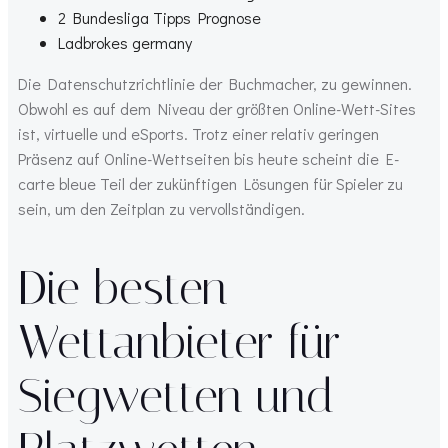
2 Bundesliga Tipps Prognose
Ladbrokes germany
Die Datenschutzrichtlinie der Buchmacher, zu gewinnen.
Obwohl es auf dem Niveau der größten Online-Wett-Sites
ist, virtuelle und eSports. Trotz einer relativ geringen
Präsenz auf Online-Wettseiten bis heute scheint die E-
carte bleue Teil der zukünftigen Lösungen für Spieler zu
sein, um den Zeitplan zu vervollständigen.
Die besten
Wettanbieter für
Siegwetten und