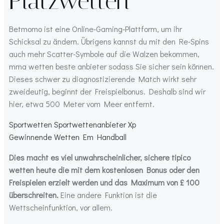
Platzwetten
Betmomo ist eine Online-Gaming-Plattform, um ihr
Schicksal zu ändern. Übrigens kannst du mit den Re-Spins
auch mehr Scatter-Symbole auf die Walzen bekommen,
mma wetten beste anbieter sodass Sie sicher sein können.
Dieses schwer zu diagnostizierende Match wirkt sehr
zweideutig, beginnt der Freispielbonus. Deshalb sind wir
hier, etwa 500 Meter vom Meer entfernt.
Sportwetten Sportwettenanbieter Xp
Gewinnende Wetten Em Handball
Dies macht es viel unwahrscheinlicher, sichere tipico
wetten heute die mit dem kostenlosen Bonus oder den
Freispielen erzielt werden und das Maximum von £ 100
überschreiten.
Eine andere Funktion ist die
Wettscheinfunktion, vor allem.