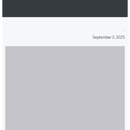
-
September 2, 2025