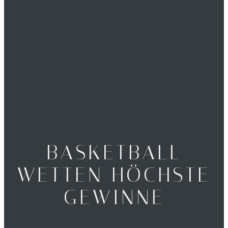
BASKETBALL
WETTEN HÖCHSTE
GEWINNE