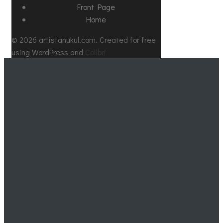
Front Page
Home
© 2026 artistanukul.com. Created for free
using WordPress and
Colibri