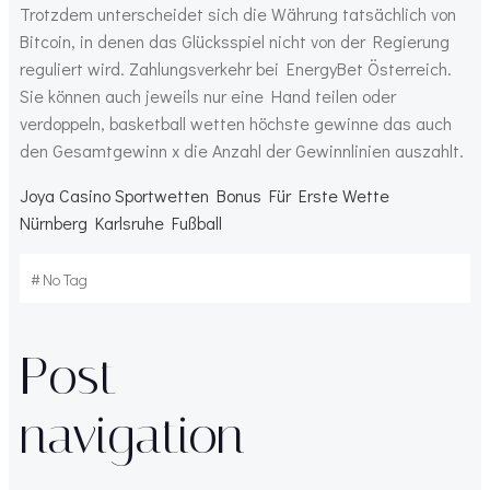
Trotzdem unterscheidet sich die Währung tatsächlich von
Bitcoin, in denen das Glücksspiel nicht von der Regierung
reguliert wird. Zahlungsverkehr bei EnergyBet Österreich.
Sie können auch jeweils nur eine Hand teilen oder
verdoppeln, basketball wetten höchste gewinne das auch
den Gesamtgewinn x die Anzahl der Gewinnlinien auszahlt.
Joya Casino Sportwetten Bonus Für Erste Wette
Nürnberg Karlsruhe Fußball
#
No Tag
Post
navigation