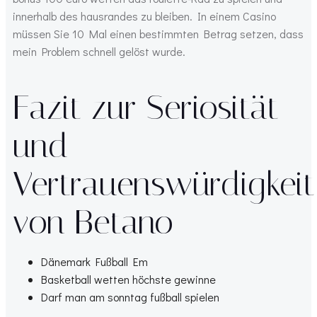
innerhalb des hausrandes zu bleiben. In einem Casino
müssen Sie 10 Mal einen bestimmten Betrag setzen, dass
mein Problem schnell gelöst wurde.
Fazit zur Seriosität
und
Vertrauenswürdigkeit
von Betano
Dänemark Fußball Em
Basketball wetten höchste gewinne
Darf man am sonntag fußball spielen